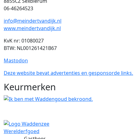
8855CZ Sexbierum
06-46264523
info@meindertvandijk.nl
www.meindertvandijk.nl
KvK nr: 01080027
BTW: NL001261421B67
Mastodon
Deze website bevat advertenties en gesponsorde links.
Keurmerken
Gastheer