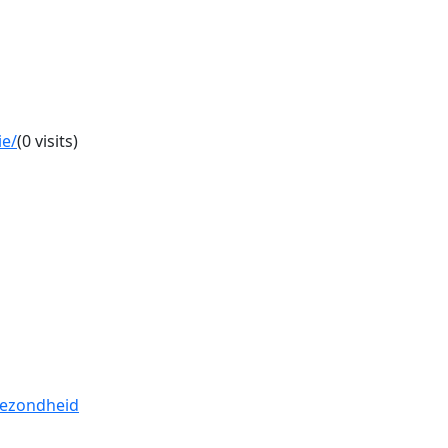
ie/
(0 visits)
gezondheid