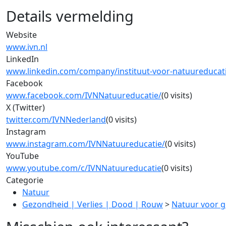
Details vermelding
Website
www.ivn.nl
LinkedIn
www.linkedin.com/company/instituut-voor-natuureducat
Facebook
www.facebook.com/IVNNatuureducatie/
(0 visits)
X (Twitter)
twitter.com/IVNNederland
(0 visits)
Instagram
www.instagram.com/IVNNatuureducatie/
(0 visits)
YouTube
www.youtube.com/c/IVNNatuureducatie
(0 visits)
Categorie
Natuur
Gezondheid | Verlies | Dood | Rouw
>
Natuur voor 