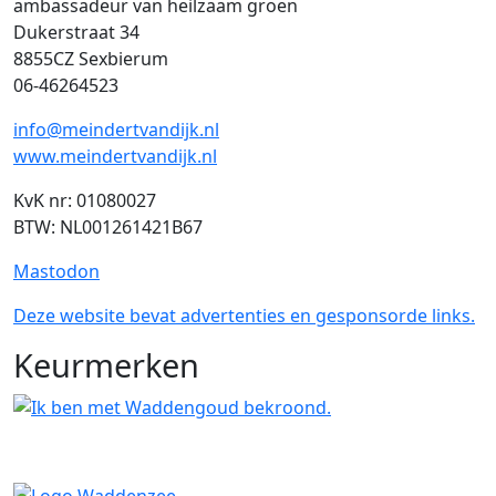
ambassadeur van heilzaam groen
Dukerstraat 34
8855CZ Sexbierum
06-46264523
info@meindertvandijk.nl
www.meindertvandijk.nl
KvK nr: 01080027
BTW: NL001261421B67
Mastodon
Deze website bevat advertenties en gesponsorde links.
Keurmerken