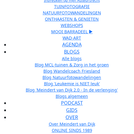
Inbreuken op mijn Auteursrecht
TUINFOTOGRAFIE
NATUURFOTOWANDELINGEN
ONTHAASTEN & GENIETEN
WEBSHOPS
MOOI BARRADEEL ►
WAD-ART
AGENDA
BLOGS
Alle blogs
Blog MCL-tuinen & Zorg in het groen
Blog Wandelcoach Friesland
Blog Natuurfotowandelingen
Blog 'Leukemie is NIET leuk'
Blog 'Meindert van Dijk 2.0 - In de verlenging'
Blogs algemeen
PODCAST
GIDS
OVER
Over Meindert van Dijk
ONLINE SINDS 1989