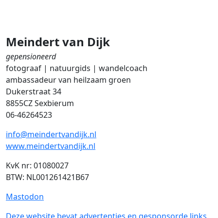
Meindert van Dijk
gepensioneerd
fotograaf | natuurgids | wandelcoach
ambassadeur van heilzaam groen
Dukerstraat 34
8855CZ Sexbierum
06-46264523
info@meindertvandijk.nl
www.meindertvandijk.nl
KvK nr: 01080027
BTW: NL001261421B67
Mastodon
Deze website bevat advertenties en gesponsorde links.