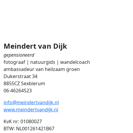
Meindert van Dijk
gepensioneerd
fotograaf | natuurgids | wandelcoach
ambassadeur van heilzaam groen
Dukerstraat 34
8855CZ Sexbierum
06-46264523
info@meindertvandijk.nl
www.meindertvandijk.nl
KvK nr: 01080027
BTW: NL001261421B67