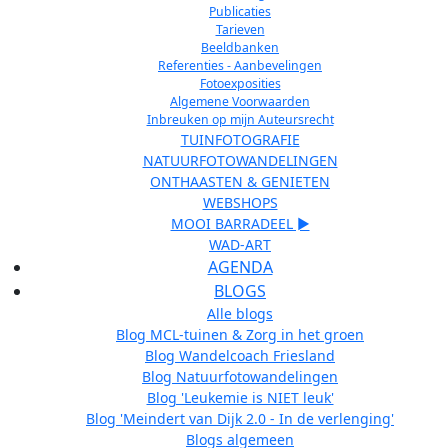
Publicaties
Tarieven
Beeldbanken
Referenties - Aanbevelingen
Fotoexposities
Algemene Voorwaarden
Inbreuken op mijn Auteursrecht
TUINFOTOGRAFIE
NATUURFOTOWANDELINGEN
ONTHAASTEN & GENIETEN
WEBSHOPS
MOOI BARRADEEL ►
WAD-ART
AGENDA
BLOGS
Alle blogs
Blog MCL-tuinen & Zorg in het groen
Blog Wandelcoach Friesland
Blog Natuurfotowandelingen
Blog 'Leukemie is NIET leuk'
Blog 'Meindert van Dijk 2.0 - In de verlenging'
Blogs algemeen