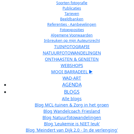
Soorten fotografie
Publicaties
Tarieven
Beeldbanken
Referenties - Aanbevelingen
Fotoexposities
Algemene Voorwaarden
Inbreuken op mijn Auteursrecht
TUINFOTOGRAFIE
NATUURFOTOWANDELINGEN
ONTHAASTEN & GENIETEN
WEBSHOPS
MOOI BARRADEEL ►
WAD-ART
AGENDA
BLOGS
Alle blogs
Blog MCL-tuinen & Zorg in het groen
Blog Wandelcoach Friesland
Blog Natuurfotowandelingen
Blog 'Leukemie is NIET leuk'
Blog 'Meindert van Dijk 2.0 - In de verlenging'