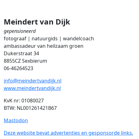
Meindert van Dijk
gepensioneerd
fotograaf | natuurgids | wandelcoach
ambassadeur van heilzaam groen
Dukerstraat 34
8855CZ Sexbierum
06-46264523
info@meindertvandijk.nl
www.meindertvandijk.nl
KvK nr: 01080027
BTW: NL001261421B67
Mastodon
Deze website bevat advertenties en gesponsorde links.