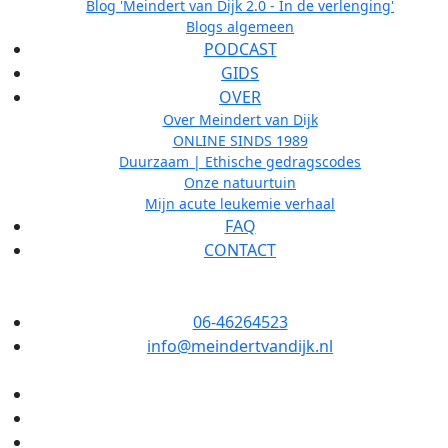
Blog 'Meindert van Dijk 2.0 - In de verlenging'
Blogs algemeen
PODCAST
GIDS
OVER
Over Meindert van Dijk
ONLINE SINDS 1989
Duurzaam | Ethische gedragscodes
Onze natuurtuin
Mijn acute leukemie verhaal
FAQ
CONTACT
06-46264523
info@meindertvandijk.nl