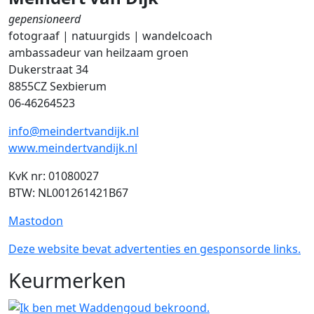
gepensioneerd
fotograaf | natuurgids | wandelcoach
ambassadeur van heilzaam groen
Dukerstraat 34
8855CZ Sexbierum
06-46264523
info@meindertvandijk.nl
www.meindertvandijk.nl
KvK nr: 01080027
BTW: NL001261421B67
Mastodon
Deze website bevat advertenties en gesponsorde links.
Keurmerken